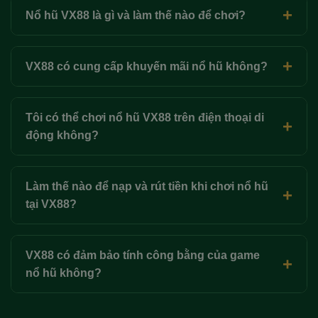
+
Nổ hũ VX88 là gì và làm thế nào để chơi?
+
VX88 có cung cấp khuyến mãi nổ hũ không?
Tôi có thể chơi nổ hũ VX88 trên điện thoại di
+
động không?
Làm thế nào để nạp và rút tiền khi chơi nổ hũ
+
tại VX88?
VX88 có đảm bảo tính công bằng của game
+
nổ hũ không?