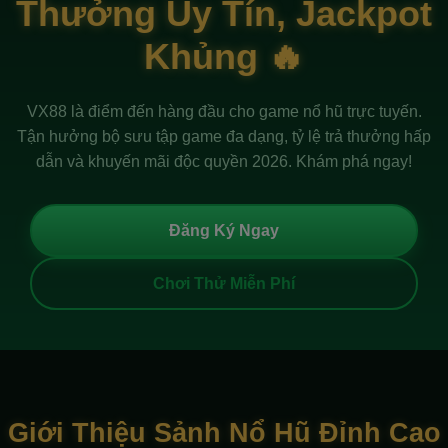
Thưởng Uy Tín, Jackpot
Khủng 🔥
VX88 là điểm đến hàng đầu cho game nổ hũ trực tuyến.
Tận hưởng bộ sưu tập game đa dạng, tỷ lệ trả thưởng hấp
dẫn và khuyến mãi độc quyền 2026. Khám phá ngay!
Đăng Ký Ngay
Chơi Thử Miễn Phí
Giới Thiệu Sảnh Nổ Hũ Đỉnh Cao