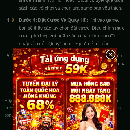
tìm đến sảnh "Nổ Hũ" hoặc "Slots". Duyệt qua danh
sách các trò chơi và chọn tựa game bạn yêu thích.
Bước 4: Đặt Cược Và Quay Hũ:
Khi vào game,
bạn sẽ thấy các tùy chọn đặt cược. Điều chỉnh mức
cược phù hợp với ngân sách của mình, sau đó
nhấp vào nút "Quay" hoặc "Spin" để bắt đầu.
×
Bước 5: Nhận Thưởng:
Nếu các biểu tượng trên
guồng quay tạo thành tổ hợp thắng theo quy tắc của
game, bạn sẽ nhận được tiền thưởng. Nếu may
mắn, bạn có thể "nổ hũ" và rinh về giải jackpot
khổng lồ!
Hãy nhớ đọc kỹ luật chơi và bảng thanh toán của từng game
trước khi bắt đầu để hiểu rõ hơn về các biểu tượng, tính năng
bonus và cách thắng.