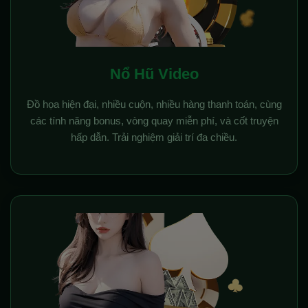
Nổ Hũ Video
Đồ họa hiện đại, nhiều cuộn, nhiều hàng thanh toán, cùng
các tính năng bonus, vòng quay miễn phí, và cốt truyện
hấp dẫn. Trải nghiệm giải trí đa chiều.