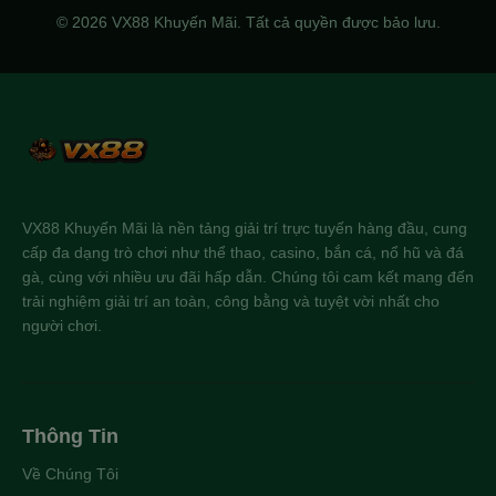
© 2026 VX88 Khuyến Mãi. Tất cả quyền được bảo lưu.
VX88 Khuyến Mãi là nền tảng giải trí trực tuyến hàng đầu, cung
cấp đa dạng trò chơi như thể thao, casino, bắn cá, nổ hũ và đá
gà, cùng với nhiều ưu đãi hấp dẫn. Chúng tôi cam kết mang đến
trải nghiệm giải trí an toàn, công bằng và tuyệt vời nhất cho
người chơi.
Thông Tin
Về Chúng Tôi