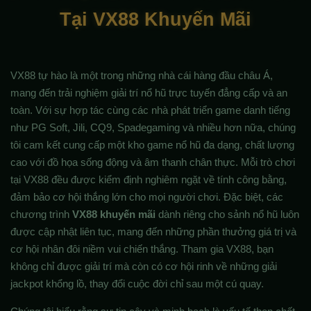
Tại VX88 Khuyến Mãi
VX88 tự hào là một trong những nhà cái hàng đầu châu Á,
mang đến trải nghiệm giải trí nổ hũ trực tuyến đẳng cấp và an
toàn. Với sự hợp tác cùng các nhà phát triển game danh tiếng
như PG Soft, Jili, CQ9, Spadegaming và nhiều hơn nữa, chúng
tôi cam kết cung cấp một kho game nổ hũ đa dạng, chất lượng
cao với đồ họa sống động và âm thanh chân thực. Mỗi trò chơi
tại VX88 đều được kiểm định nghiêm ngặt về tính công bằng,
đảm bảo cơ hội thắng lớn cho mọi người chơi. Đặc biệt, các
chương trình
VX88 khuyến mãi
dành riêng cho sảnh nổ hũ luôn
được cập nhật liên tục, mang đến những phần thưởng giá trị và
cơ hội nhân đôi niềm vui chiến thắng. Tham gia VX88, bạn
không chỉ được giải trí mà còn có cơ hội rinh về những giải
jackpot khổng lồ, thay đổi cuộc đời chỉ sau một cú quay.