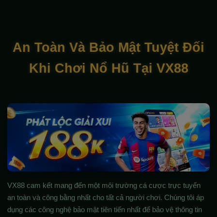
An Toàn Và Bảo Mật Tuyệt Đối
Khi Chơi Nổ Hũ Tại VX88
VX88 cam kết mang đến một môi trường cá cược trực tuyến
an toàn và công bằng nhất cho tất cả người chơi. Chúng tôi áp
dụng các công nghệ bảo mật tiên tiến nhất để bảo vệ thông tin