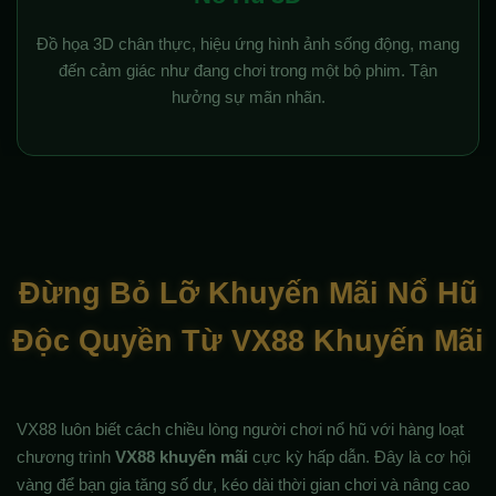
Đồ họa 3D chân thực, hiệu ứng hình ảnh sống động, mang
đến cảm giác như đang chơi trong một bộ phim. Tận
hưởng sự mãn nhãn.
Đừng Bỏ Lỡ Khuyến Mãi Nổ Hũ
Độc Quyền Từ VX88 Khuyến Mãi
VX88 luôn biết cách chiều lòng người chơi nổ hũ với hàng loạt
chương trình
VX88 khuyến mãi
cực kỳ hấp dẫn. Đây là cơ hội
vàng để bạn gia tăng số dư, kéo dài thời gian chơi và nâng cao