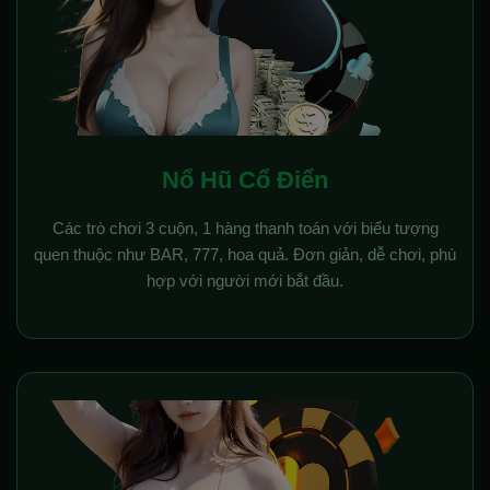
Nổ Hũ Cổ Điển
Các trò chơi 3 cuộn, 1 hàng thanh toán với biểu tượng
quen thuộc như BAR, 777, hoa quả. Đơn giản, dễ chơi, phù
hợp với người mới bắt đầu.