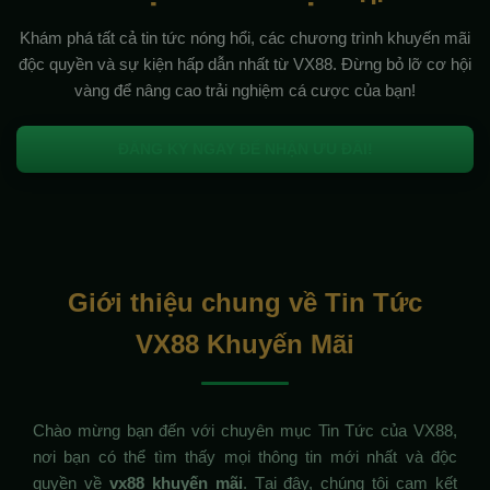
Khám phá tất cả tin tức nóng hổi, các chương trình khuyến mãi
độc quyền và sự kiện hấp dẫn nhất từ VX88. Đừng bỏ lỡ cơ hội
vàng để nâng cao trải nghiệm cá cược của bạn!
ĐĂNG KÝ NGAY ĐỂ NHẬN ƯU ĐÃI!
Giới thiệu chung về Tin Tức
VX88 Khuyến Mãi
Chào mừng bạn đến với chuyên mục Tin Tức của VX88,
nơi bạn có thể tìm thấy mọi thông tin mới nhất và độc
quyền về
vx88 khuyến mãi
. Tại đây, chúng tôi cam kết