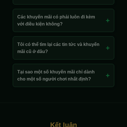
Các khuyến mãi có phải luôn đi kèm
+
với điều kiện không?
Tôi có thể tìm lại các tin tức và khuyến
+
mãi cũ ở đâu?
Tại sao một số khuyến mãi chỉ dành
+
cho một số người chơi nhất định?
Kết luận