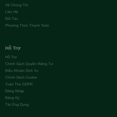
Về Chúng Tôi
Liên Hệ
Đối Tác
Phương Thức Thanh Toán
Hỗ Trợ
Hỗ Trợ
Chính Sách Quyền Riêng Tư
Điều Khoản Dịch Vụ
Chính Sách Cookie
Tuân Thủ GDPR
Đăng Nhập
Đăng Ký
Tải Ứng Dụng