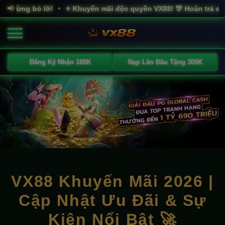
📢
 bỏ lỡ!
⭐ Khuyến mãi độc quyền VX88! 🎊 Hoàn trả cực cao mỗ
•
Đăng Ký Nhận 188K
Nạp Lần Đầu Tặng 300K
VX88 Khuyến Mãi 2026 |
Cập Nhật Ưu Đãi & Sự
Kiện Nổi Bật 🚀