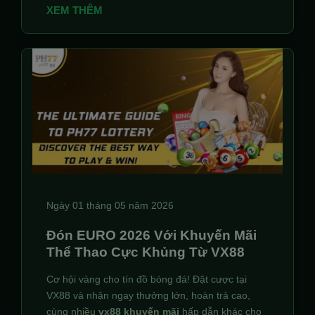
XEM THÊM
Ngày 01 tháng 05 năm 2026
Đón EURO 2026 Với Khuyến Mãi
Thể Thao Cực Khủng Từ VX88
Cơ hội vàng cho tín đồ bóng đá! Đặt cược tại
VX88 và nhận ngay thưởng lớn, hoàn trả cao,
cùng nhiều
vx88 khuyến mãi
hấp dẫn khác cho